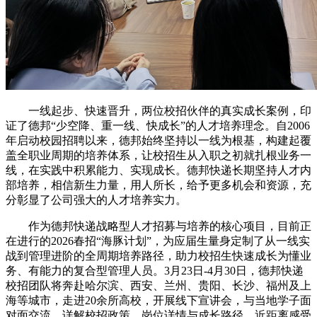
一线起步、快速晋升，两位校招伙伴的真实成长案例，印
证了德邦“少空降、重一线、快成长”的人才培养理念。自2006
年启动校园招聘以来，德邦始终坚持以一线为根基，构建起覆
盖全职业周期的培养体系，让校招生从入职之初就扎根业务一
线，在实践中积累能力、实现成长。德邦快递长期坚持人才内
部培养，相信新生力量，用人所长，给予更多机会和资源，充
分彰显了公司强大的人才培养实力。
作为德邦快递战略型人才招募与培养的核心项目，目前正
在进行的2026春招“海豚计划”，为应届生量身定制了从一线实
战到管理进阶的全周期培养路径，助力校招生快速成长为懂业
务、有能力的复合型管理人员。3月23日-4月30日，德邦快递
校招团队将奔赴哈尔滨、西安、兰州、贵阳、长沙、福州及上
海等城市，走进20余所高校，开展线下宣讲会，与当地学子面
对面交流，详解校招政策、岗位详情与成长路径，近距离感受