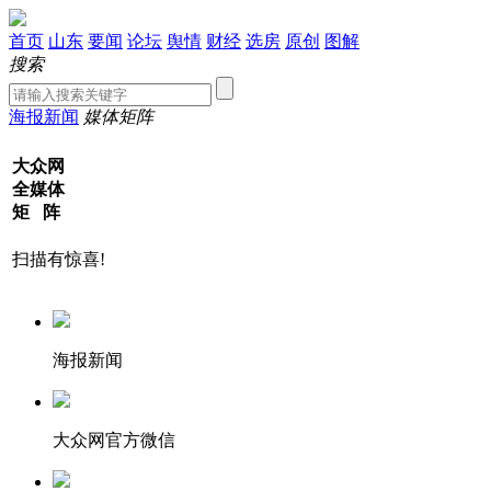
首页
山东
要闻
论坛
舆情
财经
选房
原创
图解
搜索
海报新闻
媒体矩阵
大众网
全媒体
矩 阵
扫描有惊喜!
海报新闻
大众网官方微信