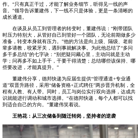
作。“只有真正干过，才能了解业务细节，听得见一线的声
音。”领导告诉董建伟，下一线不只是体验，更是一条清晰的
成长通道。
在谈及从员工到管理者的转变时，董建伟说：“刚带团队
时压力特别大，从管好自己到管好一个团队，无论前期做多少
准备，转变本身就有压力。”他的方法是向上级、隔级、老前
辈多请教，咬紧牙关，遇到事就解决事。为此他总结了“多问
多干多总结”的七字诀：“别把疑问藏心里，主动问就是主动
学；问再多不如上手干，干要干得清楚；总结哪些该保持、哪
些要改进，才能真提升。”
董建伟分享，德邦快递为应届生提供“管理通道+专业通
道”双晋升路径，采用“储备资格+正式聘任”两步晋升机制，全
程有人教、有人带。同时，员工与岗位实行双向选择，达成共
识就能进行调动和城市选择。“在德邦快递，每个人都可以找
到适合自己的方向。”董建伟笑着说。
王艳花：从三次储备到随迁转岗，坚持者的逆袭