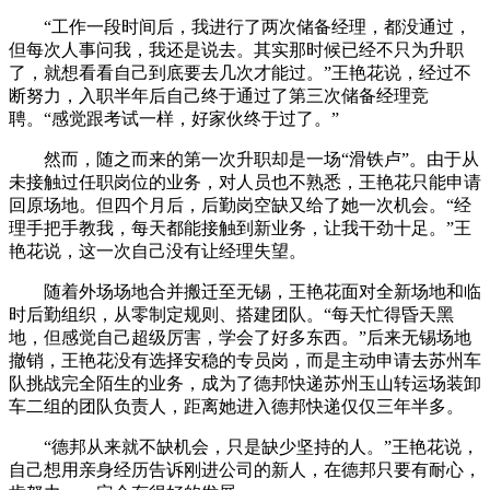
“工作一段时间后，我进行了两次储备经理，都没通过，
但每次人事问我，我还是说去。其实那时候已经不只为升职
了，就想看看自己到底要去几次才能过。”王艳花说，经过不
断努力，入职半年后自己终于通过了第三次储备经理竞
聘。“感觉跟考试一样，好家伙终于过了。”
然而，随之而来的第一次升职却是一场“滑铁卢”。由于从
未接触过任职岗位的业务，对人员也不熟悉，王艳花只能申请
回原场地。但四个月后，后勤岗空缺又给了她一次机会。“经
理手把手教我，每天都能接触到新业务，让我干劲十足。”王
艳花说，这一次自己没有让经理失望。
随着外场场地合并搬迁至无锡，王艳花面对全新场地和临
时后勤组织，从零制定规则、搭建团队。“每天忙得昏天黑
地，但感觉自己超级厉害，学会了好多东西。”后来无锡场地
撤销，王艳花没有选择安稳的专员岗，而是主动申请去苏州车
队挑战完全陌生的业务，成为了德邦快递苏州玉山转运场装卸
车二组的团队负责人，距离她进入德邦快递仅仅三年半多。
“德邦从来就不缺机会，只是缺少坚持的人。”王艳花说，
自己想用亲身经历告诉刚进公司的新人，在德邦只要有耐心，