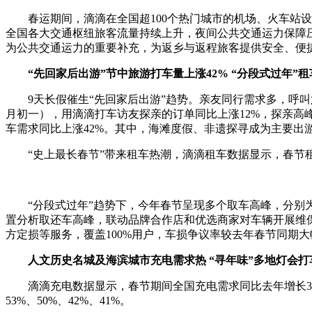
春运期间，滴滴在全国超100个热门城市的机场、火车站设
全国各大交通枢纽旅客流量持续上升，夜间公共交通运力保障
为公共交通运力的重要补充，为返乡与返程旅客提供安全、便
“先回家后出游”节中旅游打车量上涨42% “分段式过年”租
9天长假催生“先回家后出游”趋势。亲友同行需求多，呼叫六座
月初一），用滴滴打车访友探亲的订单同比上涨12%，探亲高峰集中
车需求同比上涨42%。其中，海滩度假、非遗探寻成为主要出游
“史上最长春节”带来租车热潮，滴滴租车数据显示，春节租
“分段式过年”趋势下，今年春节呈现多个取车高峰，分别为2
置分析取还车高峰，联动品牌合作店和优选商家对车辆开展维
方定损等服务，覆盖100%用户，车损争议率较去年春节同期
人文历史名城及海滨城市充电需求热 “寻年味”多地灯会打车
滴滴充电数据显示，春节期间全国充电需求同比去年增长37
53%、50%、42%、41%。