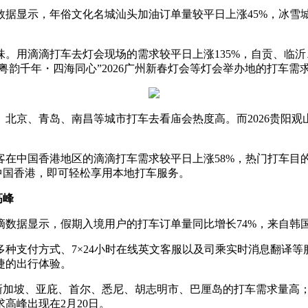
显示，年俗文化名城汕头加油订单量较平日上涨45%，冰雪城
用滴滴打车去灯会现场的需求较平日上涨135%，自贡、临沂
粤韵千年・四海同心”2026广州新春灯会等灯会举办地的打车需求
京、青岛、南昌等城市打车去看庙会热度高。而2026贵阳观
中国香港地区的滴滴打车需求较平日上涨58%，热门打车目
中国香港，即可轻松享用本地打车服务。
高峰
据显示，假期入境用户的打车订单量同比增长74%，来自韩
支付方式、7×24小时在线英文客服以及司乘实时消息翻译等
捷的出行体验。
加坡、亚庇、首尔、悉尼、胡志明市、巴厘岛的打车需求量高
高峰出现在2月20日。