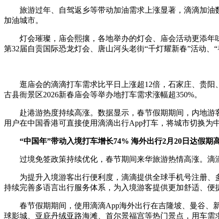
旅游过年、自驾返乡等带动加油需求上涨显著，滴滴加油数据
加油城市。
灯会璀璨，庙会熙攘，各地举办的灯会、庙会活动更添年味。
第32届自贡国际恐龙灯会、唐山河头老街“千灯耀新春”活动、“
逛庙会的滴滴打车需求比平日上涨超12倍，石家庄、贵阳、北
古县衙景区2026新春庙会等举办地打车需求涨幅超350%。
赴港游热度持续高涨。数据显示，春节假期期间，内地游客在
用户在中国香港可直接使用滴滴出行App打车，将城市切换为
“中国年”带动入境打车增长74% 海外出行2月20日达假期
过境免签政策持续优化，春节期间来华旅游热情高涨。滴滴数
为提升入境游客出行便利度，滴滴提供全球手机号注册、多种
持续完善多语言出行服务体系，为入境游客提供更加舒适、便
春节假期期间，使用滴滴App海外出行在吉隆坡、曼谷、新
球影城、亚庇丹绒亚路海滩、首尔景福宫等热门景点，用车需求