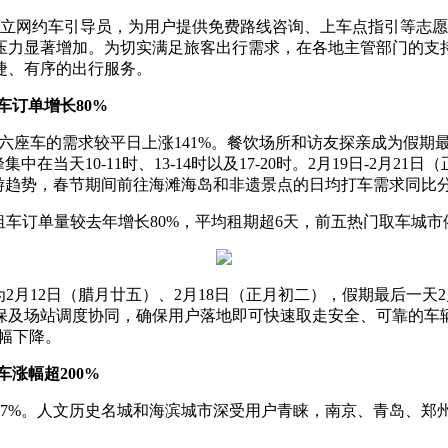
立网约车引导员，为用户提供免费路线咨询、上车点指引等志愿
压力显著增加。为切实满足旅客出行需求，在各地主管部门的支
捷、有序的出行服务。
车订单增长80%
车的需求较平日上涨141%。餐饮场所和访友探亲成为假期最常
在当天10-11时、13-14时以及17-20时。2月19日-2月
趋势，春节期间前往海滩海岛和非遗景点的日均打车需求同比分别
车订单量较去年增长80%，平均租期超6天，前五热门取车城市
月12日（腊月廿五）、2月18日（正月初二），假期最后一天
保及场站调度协同，确保用户落地即可快速取走安全、可靠的车
大幅下降。
涨幅超200%
%。人文历史名城和海滨城市深受用户青睐，南京、青岛、郑州