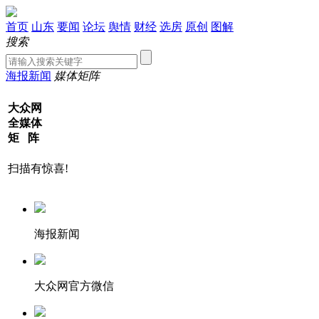
首页
山东
要闻
论坛
舆情
财经
选房
原创
图解
搜索
海报新闻
媒体矩阵
大众网
全媒体
矩 阵
扫描有惊喜!
海报新闻
大众网官方微信