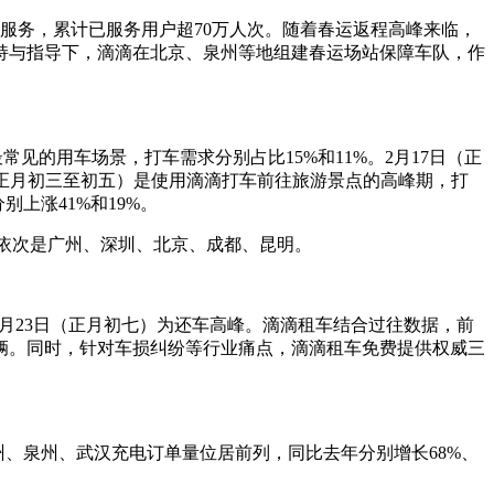
服务，累计已服务用户超70万人次。随着春运返程高峰来临，
持与指导下，滴滴在北京、泉州等地组建春运场站保障车队，作
见的用车场景，打车需求分别占比15%和11%。2月17日（正
21日（正月初三至初五）是使用滴滴打车前往旅游景点的高峰期，打
上涨41%和19%。
依次是广州、深圳、北京、成都、昆明。
2月23日（正月初七）为还车高峰。滴滴租车结合过往数据，前
辆。同时，针对车损纠纷等行业痛点，滴滴租车免费提供权威三
、泉州、武汉充电订单量位居前列，同比去年分别增长68%、