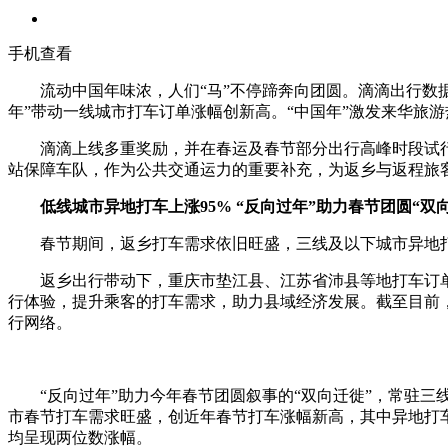
手机查看
流动中国年味浓，人们“马”不停蹄奔向团圆。滴滴出行数据显
年”带动一线城市打车订单涨幅创新高。“中国年”激发来华旅游
滴滴上线多重奖励，并在春运及春节部分出行高峰时段试行
站保障车队，作为公共交通运力的重要补充，为返乡与返程旅
低线城市异地打车上涨95% “反向过年”助力春节团圆“双
春节期间，返乡打车需求依旧旺盛，三线及以下城市异地打车订
返乡出行带动下，重庆市垫江县、江苏省沛县等地打车订单同
行体验，提升乘客的打车需求，助力县域经济发展。截至目前，
行网络。
“反向过年”助力今年春节团圆叙事的“双向迁徙”，常驻三线
市春节打车需求旺盛，创近年春节打车涨幅新高，其中异地打车
均呈现两位数涨幅。