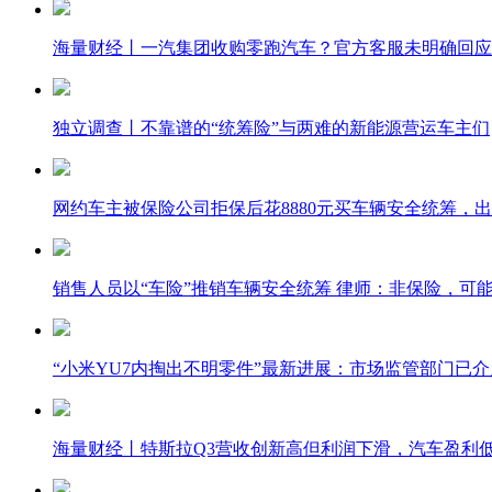
海量财经丨一汽集团收购零跑汽车？官方客服未明确回应
独立调查丨不靠谱的“统筹险”与两难的新能源营运车主们
网约车主被保险公司拒保后花8880元买车辆安全统筹，出
销售人员以“车险”推销车辆安全统筹 律师：非保险，可
“小米YU7内掏出不明零件”最新进展：市场监管部门已
海量财经丨特斯拉Q3营收创新高但利润下滑，汽车盈利