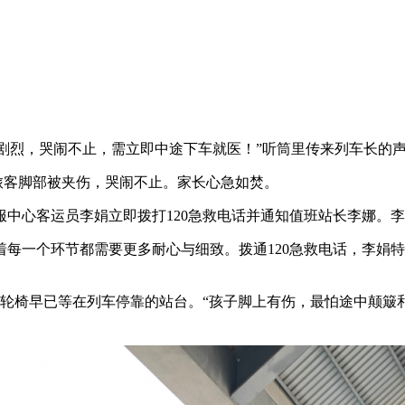
剧烈，哭闹不止，需立即中途下车就医！”听筒里传来列车长的
旅客脚部被夹伤，哭闹不止。家长心急如焚。
中心客运员李娟立即拨打120急救电话并通知值班站长李娜。
一个环节都需要更多耐心与细致。拨通120急救电话，李娟特别
着轮椅早已等在列车停靠的站台。“孩子脚上有伤，最怕途中颠簸