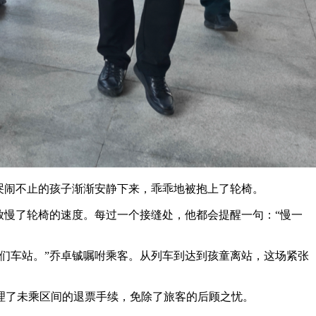
哭闹不止的孩子渐渐安静下来，乖乖地被抱上了轮椅。
慢了轮椅的速度。每过一个接缝处，他都会提醒一句：“慢一
们车站。”乔卓铖嘱咐乘客。从列车到达到孩童离站，这场紧张
了未乘区间的退票手续，免除了旅客的后顾之忧。