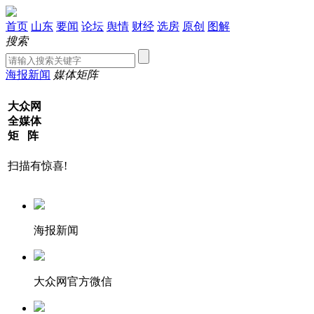
首页
山东
要闻
论坛
舆情
财经
选房
原创
图解
搜索
海报新闻
媒体矩阵
大众网
全媒体
矩 阵
扫描有惊喜!
海报新闻
大众网官方微信