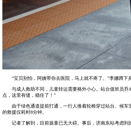
“宝贝别怕，阿姨带你去医院，马上就不疼了。”李娜蹲下身
与成人救助不同，儿童转运需要格外小心。站台值班员乔卓铖
点，这里有缝，稳住了！”
由于绿色通道提前打通，一行人推着轮椅穿过站台、候车室，
的救援仅耗时8分钟。
记者了解到，目前孩童已无大碍。事后，济南东站考虑到旅