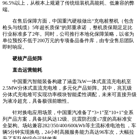
96.5%以上，从根本上规避了传统组装机高能耗、低兼容的弊
端。
在售后保障方面，中国重汽硬核做出“充电桩整机（包含
枪头与线缆）5年超长质保”的郑重承诺 ，整机质保期足足比
行业标准多了2年。同时，公司推行本地化保障策略，以省为
单位预投不低于200万元的专项备品备件库，由专业售后团队
即时响应。
硬核产品矩阵
直击运营能耗
中国重汽智能装备构建了涵盖7kW一体式直流充电机至
2.5MW分体式直流充电堆，多元化产品矩阵。其中，兆瓦级
分体式充电堆可实现功率模块智能柔性调配，未来可直接升级
为液冷超充，具备极强前瞻性。
针对换电应用场景，中国重汽准备了“3+1”至“10+1”全系
列产品方案，具备抗风达12级、抗震防烈度≤7度的高标准安
全架构。场站兼容282/350/400/600kWh等主流标准电池包 ，车
辆5分钟实现换电，24小时高频服务能力高达96车次，大幅拉
升了车队的综合运转效率。