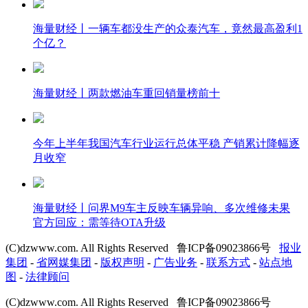
海量财经丨一辆车都没生产的众泰汽车，竟然最高盈利1
个亿？
海量财经丨两款燃油车重回销量榜前十
今年上半年我国汽车行业运行总体平稳 产销累计降幅逐
月收窄
海量财经丨问界M9车主反映车辆异响、多次维修未果
官方回应：需等待OTA升级
(C)dzwww.com. All Rights Reserved 鲁ICP备09023866号
报业
集团
-
省网媒集团
-
版权声明
-
广告业务
-
联系方式
-
站点地
图
-
法律顾问
(C)dzwww.com. All Rights Reserved 鲁ICP备09023866号