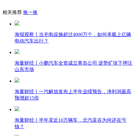
相关推荐
换一换
海报观察丨当充电设施超过4000万个，如何承载上亿辆
电动汽车出行？
海量财经丨小鹏汽车全资成立青岛公司 逆势扩张下押注
山东市场
海量财经丨一汽解放发布上半年业绩预告，净利润最高
预增超15倍
海量财经丨半年卖近10万辆车，北汽蓝谷为何还在亏
钱？