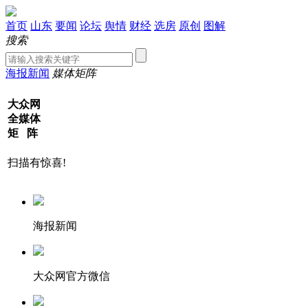
首页
山东
要闻
论坛
舆情
财经
选房
原创
图解
搜索
海报新闻
媒体矩阵
大众网
全媒体
矩 阵
扫描有惊喜!
海报新闻
大众网官方微信