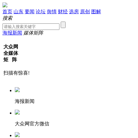
首页
山东
要闻
论坛
舆情
财经
选房
原创
图解
搜索
海报新闻
媒体矩阵
大众网
全媒体
矩 阵
扫描有惊喜!
海报新闻
大众网官方微信