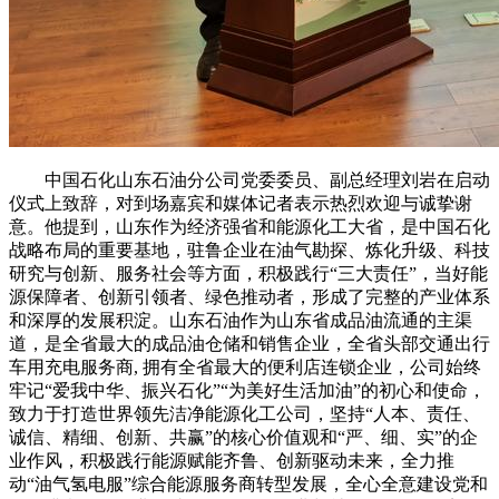
中国石化山东石油分公司党委委员、副总经理刘岩在启动
仪式上致辞，对到场嘉宾和媒体记者表示热烈欢迎与诚挚谢
意。他提到，山东作为经济强省和能源化工大省，是中国石化
战略布局的重要基地，驻鲁企业在油气勘探、炼化升级、科技
研究与创新、服务社会等方面，积极践行“三大责任”，当好能
源保障者、创新引领者、绿色推动者，形成了完整的产业体系
和深厚的发展积淀。山东石油作为山东省成品油流通的主渠
道，是全省最大的成品油仓储和销售企业，全省头部交通出行
车用充电服务商, 拥有全省最大的便利店连锁企业，公司始终
牢记“爱我中华、振兴石化”“为美好生活加油”的初心和使命，
致力于打造世界领先洁净能源化工公司，坚持“人本、责任、
诚信、精细、创新、共赢”的核心价值观和“严、细、实”的企
业作风，积极践行能源赋能齐鲁、创新驱动未来，全力推
动“油气氢电服”综合能源服务商转型发展，全心全意建设党和