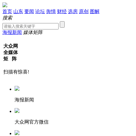
首页
山东
要闻
论坛
舆情
财经
选房
原创
图解
搜索
海报新闻
媒体矩阵
大众网
全媒体
矩 阵
扫描有惊喜!
海报新闻
大众网官方微信