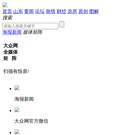
首页
山东
要闻
论坛
舆情
财经
选房
原创
图解
搜索
海报新闻
媒体矩阵
大众网
全媒体
矩 阵
扫描有惊喜!
海报新闻
大众网官方微信