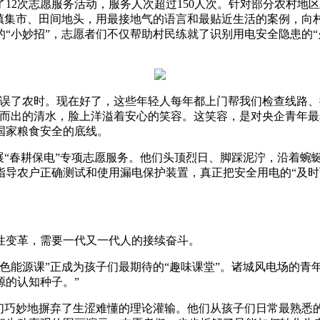
2次志愿服务活动，服务人次超过150人次。针对部分农村地
村镇集市、田间地头，用最接地气的语言和最贴近生活的案例，向
“小妙招”，志愿者们不仅帮助村民练就了识别用电安全隐患的“
了农时。现在好了，这些年轻人每年都上门帮我们检查线路、
涌而出的清水，脸上洋溢着安心的笑容。这笑容，是对央企青年
国家粮食安全的底线。
“春耕保电”专项志愿服务。他们头顶烈日、脚踩泥泞，沿着蜿蜒
导农户正确测试和使用漏电保护装置，真正把安全用电的“及时雨
变革，需要一代又一代人的接续奋斗。
能源课”正成为孩子们最期待的“趣味课堂”。诸城风电场的青年
源的认知种子。”
巧妙地摒弃了生涩难懂的理论灌输。他们从孩子们日常最熟悉的