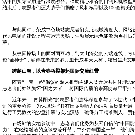
活中的实际应用进行深度融合。借助精心准备的自制风机模型
结束后，志愿者们还为孩子们捐赠了风机模型以及100套精美
与此同时，荣成中心场站志愿者们克服地域跨度大、网络设备
代风电场的建设历程与运营奥秘，生动展示绿色能源为乡村振
芽。
从校园操场上的面对面互动，到大山深处的云端连线，青年
粒“金种子”，静待在未来的岁月里长成参天大树，结出生态文
跨越山海，以青春桥梁架起国际交流纽带
随着“一带一路”倡议的深入推动构建人类命运共同体理念的
志愿者们始终胸怀“国之大者”，将国际传播的崇高使命牢牢扛
近年来，“青翼阳光”的志愿者们连续深度参与了“Z世代（中
谊的重要桥梁。为保障这些具有国际影响力的活动高质量开展
进行了无数次的沙盘推演与实地演练，确保分工精准到人、责
在场站的实地参访中，志愿者们化身为从容自信的“中国能源使
力”。在轻松融洽的座谈交流环节，中外青年围坐一堂。他们