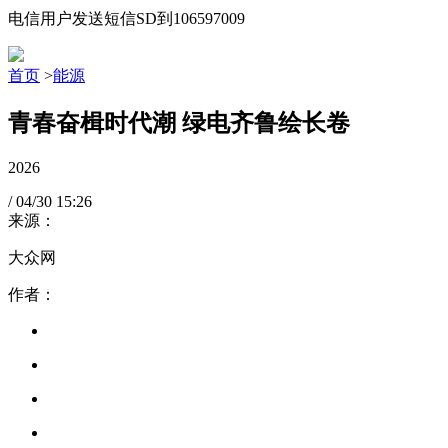
电信用户发送短信SD到106597009
首页
>
能源
青春奋楫时代潮 绿电齐鲁绘长卷
2026
/
04/30
15:26
来源：
大众网
作者：