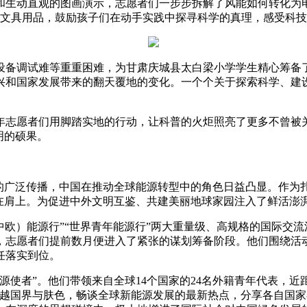
和生动直观的图画演示，志愿者们一步步拆解了风能如何转化为
的文具用品，鼓励孩子们在动手实践中探寻科学的真理，感受科
调试难等重重困难，为甘肃庆城县太白梁小学学生精心筹备了
兴和国家发展带来的翻天覆地的变化。一个个关于探索科学、建
志愿者们用脚踏实地的行动，让科普的火炬照亮了更多不曾被关
明的硕果。
广泛传播，中国在推动全球能源转型中的角色日益凸显。作为扎
在肩上。为促进中外文明互鉴、共建美丽地球家园注入了鲜活澎
欧）能源行”“世界青年能源行”两大重量级、高规格的国际交
，志愿者们提前数月便进入了紧张的谋划筹备阶段。他们围绕活
任落实到位。
者”。他们带领来自全球14个国家的24名外籍青年代表，近
跨越国界与肤色，畅谈全球新能源发展的最新热点，分享各自国