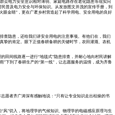
区群众电力安全意识相对薄弱、家庭电路存在老化隐患等现实问
村民普及电力安全与环保知识。从发放图文并茂的宣传手册，到
火眼金睛”，更在广袤乡村营造起了科学用电、安全用电的良好
排查隐患，还给我们讲安全用电的注意事项。有他们在，我们
最真挚的肯定。眼下正值春耕备耕的关键时节，农田灌溉、农机
的田间线路逐一进行“地毯式”隐患排查，并耐心地向村民讲解
”下到了春耕生产的“第一线”，让志愿服务的温情，成为齐鲁
志愿者齐广涛深有感触地说：“只有让专业知识走出枯燥的书
“风”切入，将地理学的气候知识、物理学的电磁感应原理与生