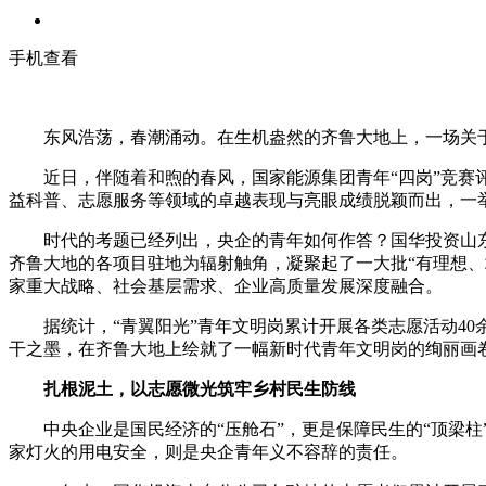
手机查看
东风浩荡，春潮涌动。在生机盎然的齐鲁大地上，一场关于
近日，伴随着和煦的春风，国家能源集团青年“四岗”竞赛评
益科普、志愿服务等领域的卓越表现与亮眼成绩脱颖而出，一举
时代的考题已经列出，央企的青年如何作答？国华投资山东分
齐鲁大地的各项目驻地为辐射触角，凝聚起了一大批“有理想、
家重大战略、社会基层需求、企业高质量发展深度融合。
据统计，“青翼阳光”青年文明岗累计开展各类志愿活动40余
干之墨，在齐鲁大地上绘就了一幅新时代青年文明岗的绚丽画
扎根泥土，以志愿微光筑牢乡村民生防线
中央企业是国民经济的“压舱石”，更是保障民生的“顶梁柱
家灯火的用电安全，则是央企青年义不容辞的责任。