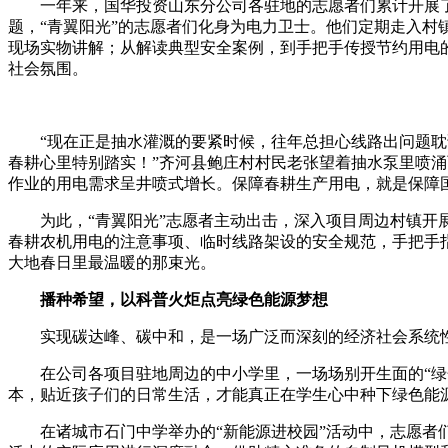
一年来，国华投资山东分公司各驻地的志愿者们累计开展了1
题，“青翼阳光”的志愿者们化身为电力卫士。他们定期走入
现场实物讲解；从解读典型安全案例，到手把手传授节约用电的
社会氛围。
“现在正是抽水灌溉的要紧时候，往年总担心线路出问题耽误
春耕心里特别踏实！”齐河县鲍庄村村民老张望着抽水泵里喷
作业的用电需求呈井喷式增长。保障春耕生产用电，就是保障
为此，“青翼阳光”志愿者主动出击，深入项目周边村镇开展
春耕农机用电的注意事项、临时线路架设的安全规范，手把手指
大地春日里最温暖的那束光。
播种希望，以科普火炬点亮绿色能源梦想
实现碳达峰、碳中和，是一场广泛而深刻的经济社会系统性
在公司各项目驻地周边的中小学里，一场场别开生面的“绿色
本，贴近孩子们的日常生活，才能真正在学生心中种下绿色能
在诸城市石门中学举办的“新能源进校园”活动中，志愿者们