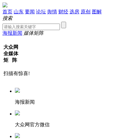
首页
山东
要闻
论坛
舆情
财经
选房
原创
图解
搜索
海报新闻
媒体矩阵
大众网
全媒体
矩 阵
扫描有惊喜!
海报新闻
大众网官方微信