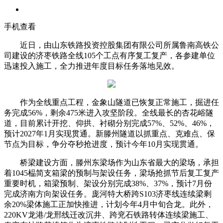
手机查看
近日，由山东铁路投资控股集团有限公司所属鲁南高铁公
司建设的济枣铁路全线105个工点有序复工复产，各参建单位
迅速投入施工，全力推进年度目标任务落地见效。
作为全线重点工程，金象山隧道已恢复正常施工，掘进任
务完成56%，剩余475米进入攻坚阶段。全线最长的杏花峪隧
道，目前累计开挖、仰拱、衬砌分别完成57%、52%、46%，
预计2027年1月实现贯通。新滕州隧道以抓重点、克难点、保
节点为目标，争分夺秒抢进度，预计今年10月实现贯通。
桥梁建设方面，滕州东梁场作为山东省最大的梁场，承担
着1045榀简支箱梁的预制与架设任务，梁场抢抓节后复工复产
重要时机，箱梁预制、架设分别完成38%、37%，预计7月份
完成济南方向架设任务。庞河特大桥跨S103济枣线连续梁剩
余20%梁体施工正加快推进，计划今年4月中旬合龙。此外，
220KV龙港/龙邢线迁改沉井、跨兖石铁路转体连续梁施工、