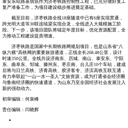
泰安东站路基填筑作为济枣铁路控制性工程，已充分做好复工
复产准备工作，为项目建设稳步推进奠定基础。
截至目前，济枣铁路全线18座隧道中已有6座实现贯通，
跨光明大道等30联连续梁实现合龙，全线进入大规模施工阶
段。下一步，该项目团队将锚定年度目标，优化资源配置，全
力推动工程建设提质增速。
济枣铁路是国家中长期铁路网规划项目，也是山东省“八
纵六横”高铁网的重要旅游通道，正线全长268.48公里，设计
时速350公里。全线共设济南东、历城、南山、泰安东、宁阳
东、曲阜东、邹城、滕州东、枣庄南、台儿庄10个车站，建成
后将与日兰高铁、济青高铁、胶济客专、济滨高铁互联互通，
有力串联起“一山一水一圣人”文旅资源，成为打通省会经济圈
与鲁南经济圈的快速通道，为山东乃至全国经济社会发展注入
新的强劲动力。
初审编辑：何泉峰
责任编辑：闫晓辉