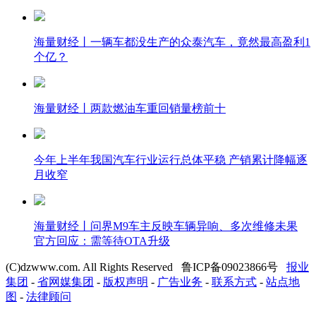
海量财经丨一辆车都没生产的众泰汽车，竟然最高盈利1
个亿？
海量财经丨两款燃油车重回销量榜前十
今年上半年我国汽车行业运行总体平稳 产销累计降幅逐
月收窄
海量财经丨问界M9车主反映车辆异响、多次维修未果
官方回应：需等待OTA升级
(C)dzwww.com. All Rights Reserved 鲁ICP备09023866号
报业
集团
-
省网媒集团
-
版权声明
-
广告业务
-
联系方式
-
站点地
图
-
法律顾问