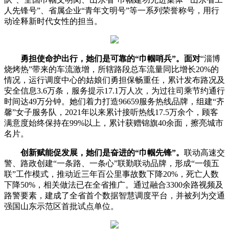
人先锋号”、省属企业“青年文明号”等一系列荣誉称号，用行
动诠释新时代女性的担当。
勇担使命护出行，她们是可靠的“巾帼哨兵”。面对
“淄博
烧烤热”带来的车流激增，所辖路段总车流量同比增长20%的
情况，运行调度中心的姑娘们勇担保畅重任，累计发布路况及
安全信息3.6万条，服务提示17.1万人次，为过往司乘节约通行
时间达49万分钟。她们着力打造96659服务热线品牌，组建“齐
馨”女子服务队，2021年以来累计接听热线17.5万余个，顾客
满意度始终保持在99%以上，累计获赠锦旗40余面，擦亮城市
名片。
创新赋能促发展，她们是奋进的“巾帼先锋”。
联动高速交
警、路政创建“一条路、一条心”联勤联动品牌，形成“一领五
联”工作模式，推动近三年百公里事故数下降20%，死亡人数
下降50%，相关做法已在全省推广。通过融合3300余路视频及
路警要素，建成了全省首个数据智慧调度平台，并被列为交通
强国山东示范区首批试点单位。