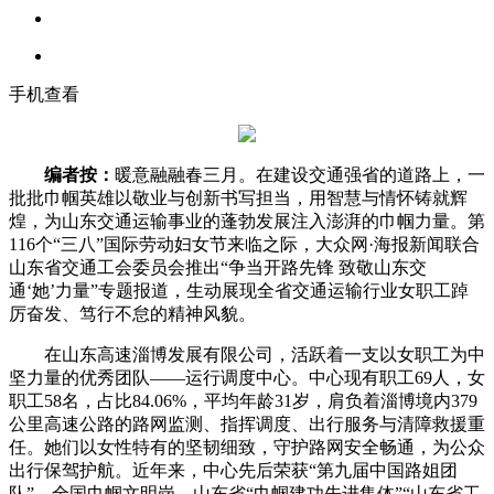
手机查看
编者按：
暖意融融春三月。在建设交通强省的道路上，一
批批巾帼英雄以敬业与创新书写担当，用智慧与情怀铸就辉
煌，为山东交通运输事业的蓬勃发展注入澎湃的巾帼力量。第
116个“三八”国际劳动妇女节来临之际，大众网·海报新闻联合
山东省交通工会委员会推出“争当开路先锋 致敬山东交
通‘她’力量”专题报道，生动展现全省交通运输行业女职工踔
厉奋发、笃行不怠的精神风貌。
在山东高速淄博发展有限公司，活跃着一支以女职工为中
坚力量的优秀团队——运行调度中心。中心现有职工69人，女
职工58名，占比84.06%，平均年龄31岁，肩负着淄博境内379
公里高速公路的路网监测、指挥调度、出行服务与清障救援重
任。她们以女性特有的坚韧细致，守护路网安全畅通，为公众
出行保驾护航。近年来，中心先后荣获“第九届中国路姐团
队”、全国巾帼文明岗、山东省“巾帼建功先进集体”“山东省工