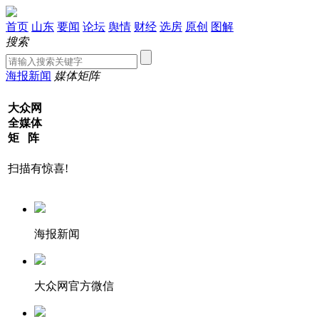
首页
山东
要闻
论坛
舆情
财经
选房
原创
图解
搜索
海报新闻
媒体矩阵
大众网
全媒体
矩 阵
扫描有惊喜!
海报新闻
大众网官方微信