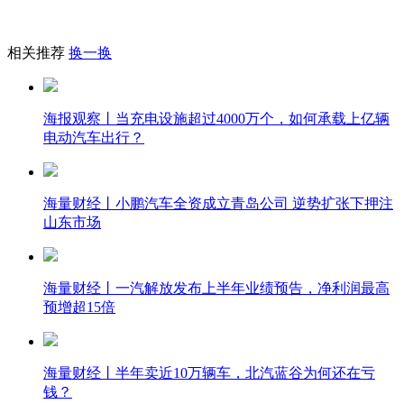
相关推荐
换一换
海报观察丨当充电设施超过4000万个，如何承载上亿辆
电动汽车出行？
海量财经丨小鹏汽车全资成立青岛公司 逆势扩张下押注
山东市场
海量财经丨一汽解放发布上半年业绩预告，净利润最高
预增超15倍
海量财经丨半年卖近10万辆车，北汽蓝谷为何还在亏
钱？