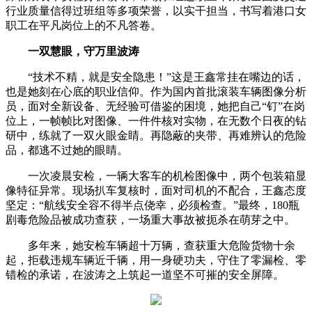
行业质量信得过班组等多项荣誉，以实干担当，书写着港口女
职工在平凡岗位上的不凡答卷。
一双慧眼，守万里波涛
“技术不精，就是安全隐患！”这是王鑫常挂在嘴边的话，
也是她刻在心底的职业信仰。作为国内首批滚装车辆图像分析
员，面对全新设备、无经验可借鉴的困境，她把自己“钉”在岗
位上，一帧帧比对图像、一件件核对实物，在无数个日夜的钻
研中，练就了一双火眼金睛。再隐蔽的夹带、再难辨认的危险
品，都逃不过她的眼睛。
一次凌晨安检，一辆大客车的机检图像中，两个包装箱显
像特征异常。现场扒车复核时，面对司机的不配合，王鑫态度
坚定：“航线安全容不得半点侥幸，必须检查。”最终，180瓶
剧毒危险品被成功查获，一场重大事故被扼杀在萌芽之中。
多年来，她安检车辆超十万辆，查获重大危险货物十余
起，拒载违规车辆近千辆，用一身硬功夫，守住了零漏检、零
错检的承诺，在波涛之上筑起一道坚不可摧的安全屏障。