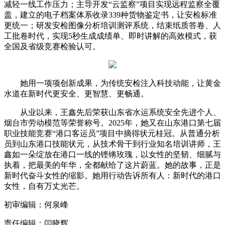
减轻一线工作压力；主导开发“云监察”项目实现远程监察全覆
盖，建立的电子档案体系收录339种货物鉴定书，让安检标准
更统一；研发安检图像分析培训测评系统，结束纸质答卷、人
工批卷时代，实现5秒生成成绩单、即时讲解的高效模式，获
全国及省级竞赛检验认可。
她用一项项创新成果，为传统安检注入科技动能，让黄金
水道在新时代更安全、更智慧、更畅通。
从业以来，王鑫先后荣获山东省水运系统安全先进个人、
烟台市劳动模范等荣誉称号。2025年，她又在山东港口第七届
职业技能竞赛“港口客运员”项目中摘得状元桂冠。从普通分析
员到山东港口技能状元，从技术骨干到行业知名培训讲师，王
鑫如一朵绽放在港口一线的铿锵玫瑰，以女性的坚韧、细腻与
执着，把最美的年华，全都献给了这片蔚蓝。她的故事，正是
新时代奋斗女性的缩影。她用行动告诉所有人：新时代的港口
女性，自有万丈光芒。
初审编辑：何泉峰
责任编辑：闫晓辉