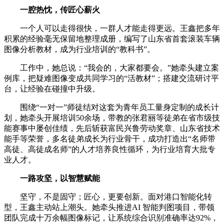
一腔热忱，传匠心薪火
一个人可以走得很快，一群人才能走得更远。王鑫把多年
积累的经验毫无保留地整理成册，编写了山东省首套滚装车辆
图像分析教材，成为行业培训的“教科书”。
工作中，她总说：“我会的，大家都要会。”她牵头建立案
例库，把疑难图像变成共同学习的“活教材”；搭建交流研讨平
台，让经验在碰撞中升级。
围绕“一对一”师徒结对这套为青年员工量身定制的成长计
划，她牵头开展培训50余场，带教的张君丽等徒弟在省市级技
能赛事中屡创佳绩，先后斩获富民兴鲁劳动奖章、山东省技术
能手等荣誉，多名徒弟成长为行业骨干，成功打造出“名师带
高徒、高徒成名师”的人才培养良性循环，为行业培育大批专
业人才。
一路攻坚，以智慧赋能
坚守，不是固守；匠心，更要创新。面对港口智能化转
型，王鑫主动站上潮头。她牵头推进AI 智能判图项目，带领
团队完成十万余幅图像标记，让系统综合识别准确率达92%，