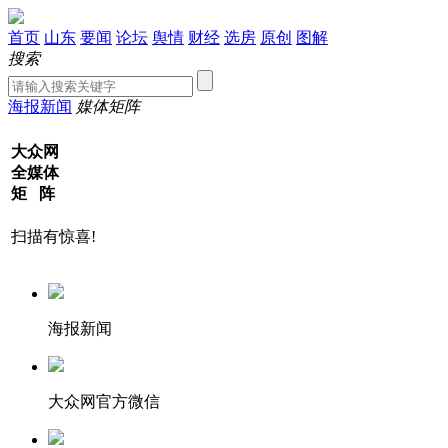
首页
山东
要闻
论坛
舆情
财经
选房
原创
图解
搜索
海报新闻
媒体矩阵
大众网
全媒体
矩 阵
扫描有惊喜!
海报新闻
大众网官方微信