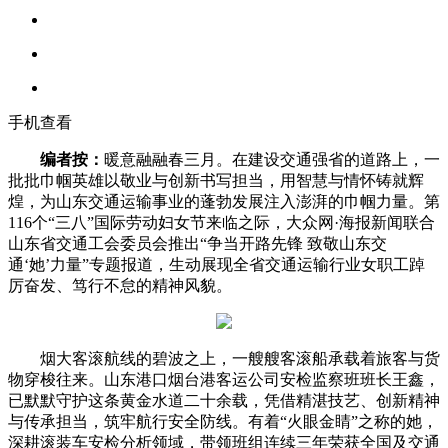
手机查看
编者按：
暖意融融春三月。在建设交通强省的道路上，一
批批巾帼英雄以敬业与创新书写担当，用智慧与情怀铸就辉
煌，为山东交通运输事业的蓬勃发展注入澎湃的巾帼力量。第
116个“三八”国际劳动妇女节来临之际，大众网·海报新闻联合
山东省交通工会委员会推出“争当开路先锋 致敬山东交
通‘她’力量”专题报道，生动展现全省交通运输行业女职工踔
厉奋发、笃行不怠的精神风貌。
烟大客滚航线的碧波之上，一艘艘客滚船承载着旅客与货
物穿梭往来。山东港口烟台港客运公司安检监察班班长王鑫，
已默默守护这条黄金水道二十余载，凭借精湛技艺、创新精神
与传承担当，筑牢航行安全防线。有着“火眼金睛”之称的她，
深耕滚装车安检分析领域，带领班组连续三年荣获全国及交通