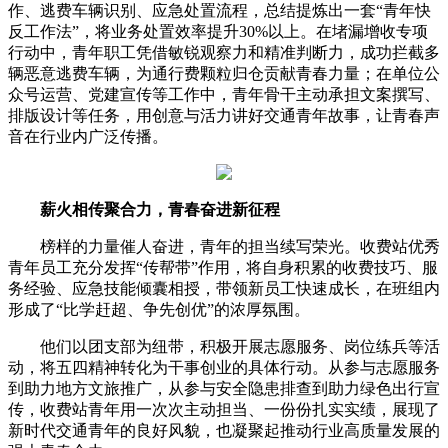
作、逃费车辆识别、应急处置流程，总结提炼出一套“青年快
反工作法”，将业务处置效率提升30%以上。在堵漏增收专项
行动中，青年职工凭借敏锐观察力和精准判断力，成功拦截多
辆恶意逃费车辆，为通行费颗粒归仓贡献青春力量；在单位公
众号运营、党建宣传等工作中，青年骨干主动承担文案撰写、
排版设计等任务，用创意与活力讲好交通青年故事，让青春声
音在行业内广泛传播。
薪火相传聚合力，青春奋进新征程
榜样的力量催人奋进，青年的担当续写荣光。收费站优秀
青年员工充分发挥“传帮带”作用，将自身积累的收费技巧、服
务经验、应急技能倾囊相授，带领新员工快速成长，在班组内
形成了“比学赶超、争先创优”的浓厚氛围。
他们以团支部为纽带，积极开展志愿服务、岗位练兵等活
动，将五四精神转化为干事创业的具体行动。从参与志愿服务
到助力地方文旅推广，从参与安全隐患排查到助力绿色出行宣
传，收费站青年用一次次主动担当、一份份扎实实绩，展现了
新时代交通青年的良好风貌，也凝聚起推动行业高质量发展的