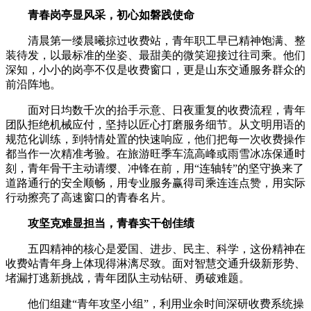
青春岗亭显风采，初心如磐践使命
清晨第一缕晨曦掠过收费站，青年职工早已精神饱满、整
装待发，以最标准的坐姿、最甜美的微笑迎接过往司乘。他们
深知，小小的岗亭不仅是收费窗口，更是山东交通服务群众的
前沿阵地。
面对日均数千次的抬手示意、日夜重复的收费流程，青年
团队拒绝机械应付，坚持以匠心打磨服务细节。从文明用语的
规范化训练，到特情处置的快速响应，他们把每一次收费操作
都当作一次精准考验。在旅游旺季车流高峰或雨雪冰冻保通时
刻，青年骨干主动请缨、冲锋在前，用“连轴转”的坚守换来了
道路通行的安全顺畅，用专业服务赢得司乘连连点赞，用实际
行动擦亮了高速窗口的青春名片。
攻坚克难显担当，青春实干创佳绩
五四精神的核心是爱国、进步、民主、科学，这份精神在
收费站青年身上体现得淋漓尽致。面对智慧交通升级新形势、
堵漏打逃新挑战，青年团队主动钻研、勇破难题。
他们组建“青年攻坚小组”，利用业余时间深研收费系统操