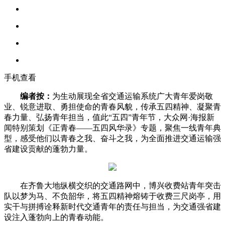
手机查看
编者按：
为生动展现全省交通运输系统广大青年爱岗敬
业、锐意进取、勇担使命的青春风貌，传承五四精神、凝聚青
春力量、弘扬青年担当，值此“五四”青年节，大众网·海报新
闻特别策划《正青春——五四风华录》专题，聚焦一线青年典
型，感受他们以青春之我、奋斗之我，为全面推进交通运输强
省建设贡献的蓬勃力量。
在齐鲁大地纵横交织的交通路网中，博兴收费站青年突击
队以梦为马、不负韶华，将五四精神熔铸于收费三尺岗亭，用
实干与拼搏诠释新时代交通青年的责任与担当，为交通强省建
设注入蓬勃向上的青春动能。