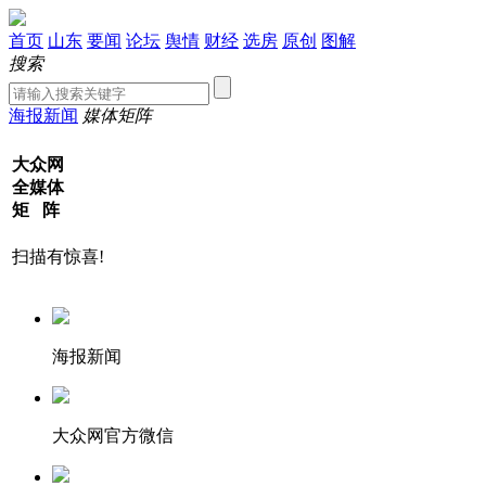
首页
山东
要闻
论坛
舆情
财经
选房
原创
图解
搜索
海报新闻
媒体矩阵
大众网
全媒体
矩 阵
扫描有惊喜!
海报新闻
大众网官方微信