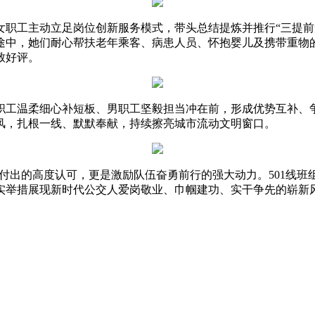
工主动立足岗位创新服务模式，带头总结提炼并推行“三提前
途中，她们耐心帮扶老年乘客、病患人员、怀抱婴儿及携带重物
致好评。
工温柔细心补短板、男职工坚毅担当冲在前，形成优势互补、争
风，扎根一线、默默奉献，持续擦亮城市流动文明窗口。
付出的高度认可，更是激励队伍奋勇前行的强大动力。501线
实举措展现新时代公交人爱岗敬业、巾帼建功、实干争先的崭新