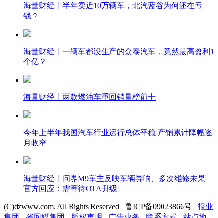
海量财经丨半年卖近10万辆车，北汽蓝谷为何还在亏
钱？
海量财经丨一辆车都没生产的众泰汽车，竟然最高盈利1
个亿？
海量财经丨两款燃油车重回销量榜前十
今年上半年我国汽车行业运行总体平稳 产销累计降幅逐
月收窄
海量财经丨问界M9车主反映车辆异响、多次维修未果
官方回应：需等待OTA升级
(C)dzwww.com. All Rights Reserved 鲁ICP备09023866号
报业
集团
-
省网媒集团
-
版权声明
-
广告业务
-
联系方式
-
站点地