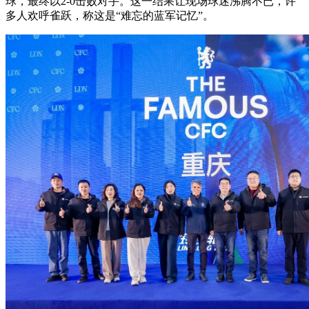
球，最终以2-0击败对手。这一结果让现场球迷沸腾不已，许
多人欢呼雀跃，称这是“难忘的蓝军记忆”。