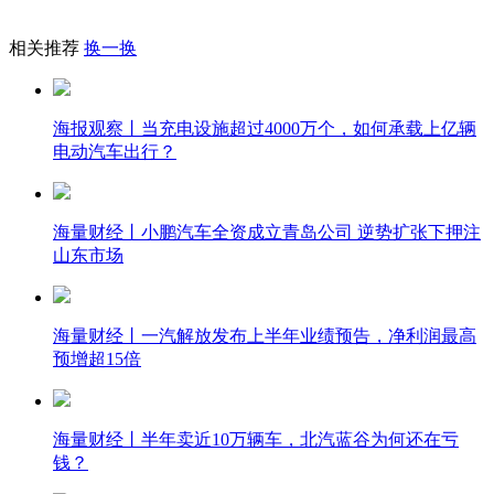
相关推荐
换一换
海报观察丨当充电设施超过4000万个，如何承载上亿辆
电动汽车出行？
海量财经丨小鹏汽车全资成立青岛公司 逆势扩张下押注
山东市场
海量财经丨一汽解放发布上半年业绩预告，净利润最高
预增超15倍
海量财经丨半年卖近10万辆车，北汽蓝谷为何还在亏
钱？