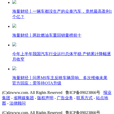
海量财经丨一辆车都没生产的众泰汽车，竟然最高盈利1
个亿？
海量财经丨两款燃油车重回销量榜前十
今年上半年我国汽车行业运行总体平稳 产销累计降幅逐
月收窄
海量财经丨问界M9车主反映车辆异响、多次维修未果
官方回应：需等待OTA升级
(C)dzwww.com. All Rights Reserved 鲁ICP备09023866号
报业
集团
-
省网媒集团
-
版权声明
-
广告业务
-
联系方式
-
站点地
图
-
法律顾问
(C)dzwww.com. All Rights Reserved 鲁ICP备09023866号