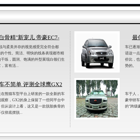
白骨精"新宠儿 帝豪EC7-
最
锋锐与柔美并存的视觉感受完全符合都
车已逐渐
们的个性。简洁、明快的线条表现都市精
谙这一点
的干练，圆润、饱满的外型展现白领们生
价比，也
，富有活...
势的。
车不简单 评测全球鹰GX2
是在熊猫车型平台上研发的一款全新的车
车于人，
观察，GX2的身上保留了一些同平台中
豪华轿车
。但从设计上看，这又是一款脱胎换骨的
的“跨
仅彻底摆脱...