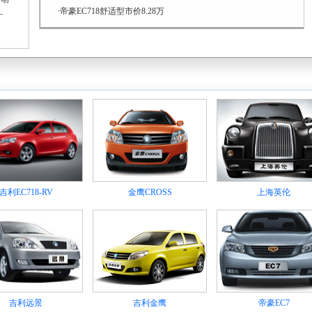
·帝豪EC718舒适型市价8.28万
—
吉利EC718-RV
金鹰CROSS
上海英伦
吉利远景
吉利金鹰
帝豪EC7