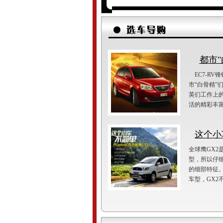
都市"
EC7-RV
市“白骨精”
英们工作上
活的精彩丰富
这个小
全球鹰GX2
型，所以仔细
的细部特征
车型，GX2不