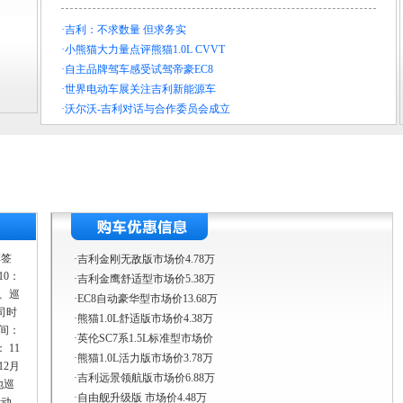
·
吉利：不求数量 但求务实
·
小熊猫大力量点评熊猫1.0L CVVT
·
自主品牌驾车感受试驾帝豪EC8
·
世界电动车展关注吉利新能源车
·
沃尔沃-吉利对话与合作委员会成立
车签
·吉利金刚无敌版市场价4.78万
10：
·吉利金鹰舒适型市场价5.38万
二、巡
·EC8自动豪华型市场价13.68万
司时
·熊猫1.0L舒适版市场价4.38万
时间：
·英伦SC7系1.5L标准型市场价
 11
·熊猫1.0L活力版市场价3.78万
12月
·吉利远景领航版市场价6.88万
地巡
·自由舰升级版 市场价4.48万
活动