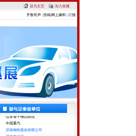
设为主页
加入收藏
齐鲁民声
|
投稿
|
网上爆料
|
订报
·
中国重汽
·
济南钢铁股份有限公司
·
济南炼油厂
·
齐鲁软件园
·
山东移动分公司
·
济南市中心医院
·
建设银行山东分行
·
山东联通分公司
·
山东省千佛山医院
·
中国重汽
·
济南钢铁股份有限公司
·
济南炼油厂