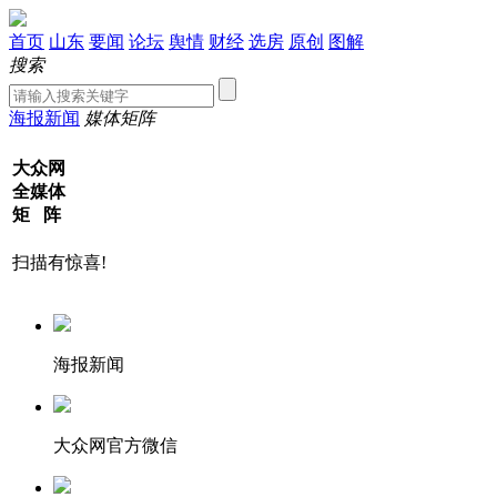
首页
山东
要闻
论坛
舆情
财经
选房
原创
图解
搜索
海报新闻
媒体矩阵
大众网
全媒体
矩 阵
扫描有惊喜!
海报新闻
大众网官方微信