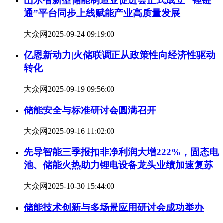
山东省新型储能制造业促进会正式成立 “锂链
通”平台同步上线赋能产业高质量发展
大众网
2025-09-24 09:19:00
亿恩新动力|火储联调正从政策性向经济性驱动
转化
大众网
2025-09-19 09:56:00
储能安全与标准研讨会圆满召开
大众网
2025-09-16 11:02:00
先导智能三季报扣非净利润大增222%，固态电
池、储能火热助力锂电设备龙头业绩加速复苏
大众网
2025-10-30 15:44:00
储能技术创新与多场景应用研讨会成功举办