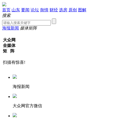
首页
山东
要闻
论坛
舆情
财经
选房
原创
图解
搜索
海报新闻
媒体矩阵
大众网
全媒体
矩 阵
扫描有惊喜!
海报新闻
大众网官方微信