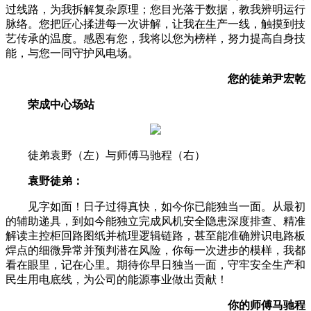
过线路，为我拆解复杂原理；您目光落于数据，教我辨明运行
脉络。您把匠心揉进每一次讲解，让我在生产一线，触摸到技
艺传承的温度。感恩有您，我将以您为榜样，努力提高自身技
能，与您一同守护风电场。
您的徒弟尹宏乾
荣成中心场站
徒弟袁野（左）与师傅马驰程（右）
袁野徒弟：
见字如面！日子过得真快，如今你已能独当一面。从最初
的辅助递具，到如今能独立完成风机安全隐患深度排查、精准
解读主控柜回路图纸并梳理逻辑链路，甚至能准确辨识电路板
焊点的细微异常并预判潜在风险，你每一次进步的模样，我都
看在眼里，记在心里。期待你早日独当一面，守牢安全生产和
民生用电底线，为公司的能源事业做出贡献！
你的师傅马驰程