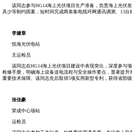
该同志参与HG14海上光伏项目生产准备，负责海上光伏发
具少等制约因素，短时间完成两条集电线环网通讯调测、13台
李健章
悦海光伏电站
主运检员
该同志在HG14海上光伏项目建设中表现突出，深度参与项
检修手册，明确海上设备送电流程与安全操作要点，显著提升
重要技术保障。该同志先后取得5项实用新型专利，获得省部级
张佳豪
荣成中心场站
运检员