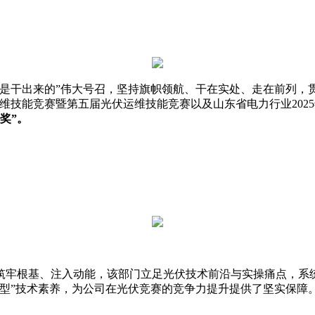
是干出来的”伟大号召，坚持旗帜领航、干在实处、走在前列，
维技能竞赛暨第五届光伏运维技能竞赛以及山东省电力行业2025
奖”。
根基、注入动能，该部门立足光伏技术前沿与实操痛点，系统
型”技术素养，为公司在光伏竞赛的竞争力提升提供了坚实保障