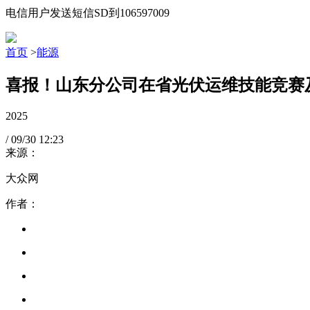
电信用户发送短信SD到106597009
首页
>
能源
喜报！山东分公司在省光伏运维技能竞赛
2025
/
09/30
12:23
来源：
大众网
作者：