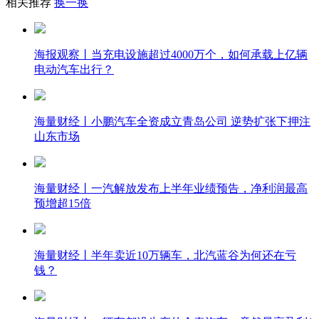
相关推荐
换一换
海报观察丨当充电设施超过4000万个，如何承载上亿辆
电动汽车出行？
海量财经丨小鹏汽车全资成立青岛公司 逆势扩张下押注
山东市场
海量财经丨一汽解放发布上半年业绩预告，净利润最高
预增超15倍
海量财经丨半年卖近10万辆车，北汽蓝谷为何还在亏
钱？