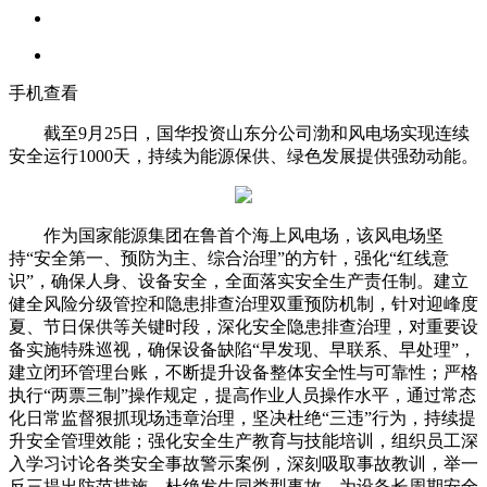
手机查看
截至9月25日，国华投资山东分公司渤和风电场实现连续
安全运行1000天，持续为能源保供、绿色发展提供强劲动能。
作为国家能源集团在鲁首个海上风电场，该风电场坚
持“安全第一、预防为主、综合治理”的方针，强化“红线意
识”，确保人身、设备安全，全面落实安全生产责任制。建立
健全风险分级管控和隐患排查治理双重预防机制，针对迎峰度
夏、节日保供等关键时段，深化安全隐患排查治理，对重要设
备实施特殊巡视，确保设备缺陷“早发现、早联系、早处理”，
建立闭环管理台账，不断提升设备整体安全性与可靠性；严格
执行“两票三制”操作规定，提高作业人员操作水平，通过常态
化日常监督狠抓现场违章治理，坚决杜绝“三违”行为，持续提
升安全管理效能；强化安全生产教育与技能培训，组织员工深
入学习讨论各类安全事故警示案例，深刻吸取事故教训，举一
反三提出防范措施，杜绝发生同类型事故，为设备长周期安全