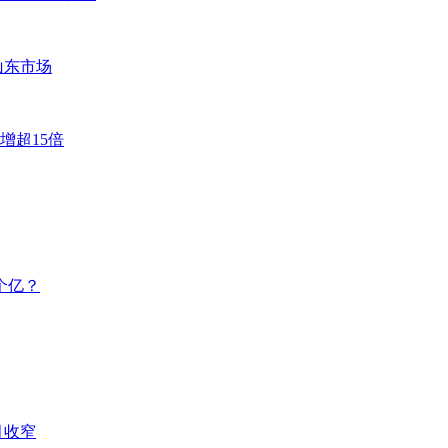
山东市场
增超15倍
个亿？
月收窄