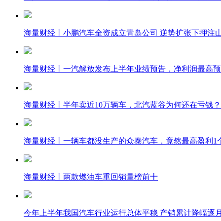
海量财经丨小鹏汽车全资成立青岛公司 逆势扩张下押注
海量财经丨一汽解放发布上半年业绩预告，净利润最高预
海量财经丨半年卖近10万辆车，北汽蓝谷为何还在亏钱？
海量财经丨一辆车都没生产的众泰汽车，竟然最高盈利1
海量财经丨两款燃油车重回销量榜前十
今年上半年我国汽车行业运行总体平稳 产销累计降幅逐