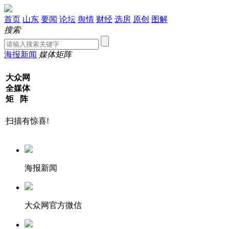
首页
山东
要闻
论坛
舆情
财经
选房
原创
图解
搜索
海报新闻
媒体矩阵
大众网
全媒体
矩 阵
扫描有惊喜!
海报新闻
大众网官方微信