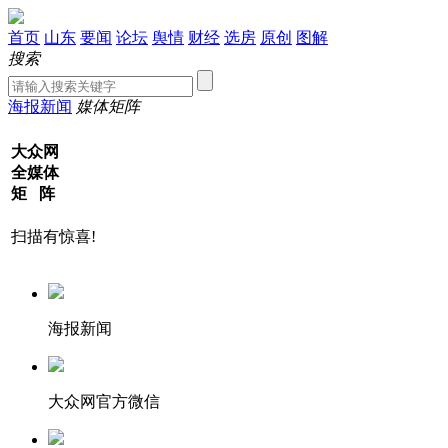
首页
山东
要闻
论坛
舆情
财经
选房
原创
图解
搜索
海报新闻
媒体矩阵
大众网
全媒体
矩 阵
扫描有惊喜!
海报新闻
大众网官方微信